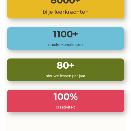
8000+
blije leerkrachten
1100+
unieke kunstlessen
80+
nieuwe lessen per jaar
100%
creativiteit